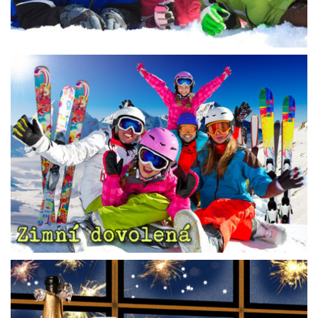
LYŽAŘSKÉ KURZY
Kliknutím zobrazíte detaily
ZIMNÍ DOVOLENÁ
Kliknutím zobrazíte detaily