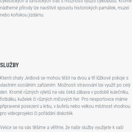
cyklistických a turistických tras s možností využití cyklobusu. Kromě
nádherné přírody lze navštívit spoustu historických památek, muzeí
nebo koňskou jízdárnu.
SLUŽBY
Klienti chaty Jedlová se mohou těšit na dvou a tří lůžkové pokoje s
vlastním sociálním zařízením. Možnosti stravování lze využít po celý
den. Kromě různých výletů na vás čeká zábava v podobě kulečníku,
fotbálku, kuželek či různých míčových her. Pro nesportovce máme
připravené posezení u krbu, v bufetu nebo velkou místnost vhodnou
pro videoprojekci či pořádání diskoték.
Velice se na vás těšíme a věříme, že naše služby využijete k vaší