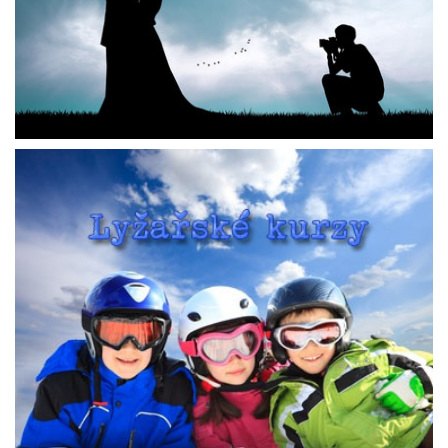
SVATBY, FIREMNÍ VEČÍRKY, AKCE
Kliknutím zobrazíte detaily