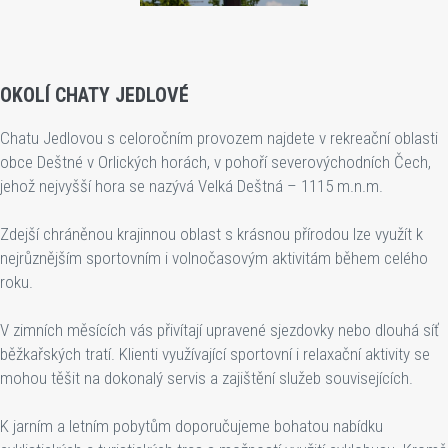
OKOLÍ CHATY JEDLOVÉ
Chatu Jedlovou s celoročním provozem najdete v rekreační oblasti
obce Deštné v Orlických horách, v pohoří severovýchodních Čech,
jehož nejvyšší hora se nazývá Velká Deštná – 1115 m.n.m.
Zdejší chráněnou krajinnou oblast s krásnou přírodou lze využít k
nejrůznějším sportovním i volnočasovým aktivitám během celého
roku.
V zimních měsících vás přivítají upravené sjezdovky nebo dlouhá síť
běžkařských tratí. Klienti využívající sportovní i relaxační aktivity se
mohou těšit na dokonalý servis a zajištění služeb souvisejících.
K jarním a letním pobytům doporučujeme bohatou nabídku