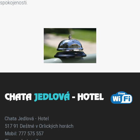
spokojenosti.
CHATA
JEDLOVÁ
- HOTEL
Chata Jedlová - Hotel
517 91 Deštné v Orlických horách
Mobil: 777 575 557